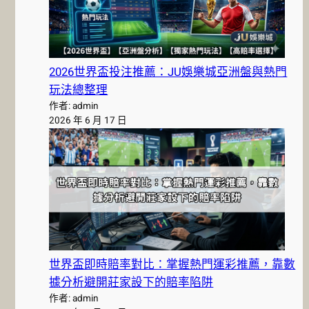
2026世界盃投注推薦：JU娛樂城亞洲盤與熱門
玩法總整理
作者: admin
2026 年 6 月 17 日
世界盃即時賠率對比：掌握熱門運彩推薦，靠數
據分析避開莊家設下的賠率陷阱
作者: admin