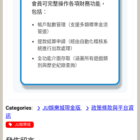
會員可完整操作各項財務功能，
包括：
帳戶點數管理（支援多類標準金流
管道）
提款結算申請（經由自動化稽核系
統進行出款處理）
全功能介面存取（涵蓋所有遊戲類
別與歷史紀錄查詢）
Categories
:
JU娛樂城現金版
, 
政策條款與平台資
訊
JU娛樂城