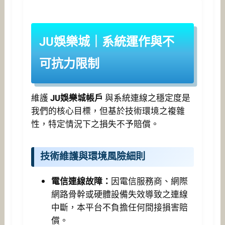
JU娛樂城｜系統運作與不
可抗力限制
維護
JU娛樂城帳戶
與系統連線之穩定度是
我們的核心目標，但基於技術環境之複雜
性，特定情況下之損失不予賠償。
技術維護與環境風險細則
電信連線故障：
因電信服務商、網際
網路骨幹或硬體設備失效導致之連線
中斷，本平台不負擔任何間接損害賠
償。