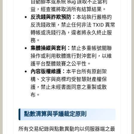
自動腳本或系統 Bug 謀取不正當利
益，經查獲將取消所有結算結果。
反洗錢與詐欺預防：
本站執行嚴格的
反洗錢政策，禁止任何非法 TXID 異常
轉帳或洗錢行為，違者將永久終止服
務。
集體操縱與套利：
禁止多重帳號關聯
操作或利用軟體進行對沖套利，以維
護平台整體競賽之公平性。
內容版權維護：
本平台所有原創架
構、文字與商標均受智慧財產權保
護，禁止未經書面同意之重製或散
布。
點數清算與爭議裁定原則
所有交易紀錄與點數異動均以伺服器端之最