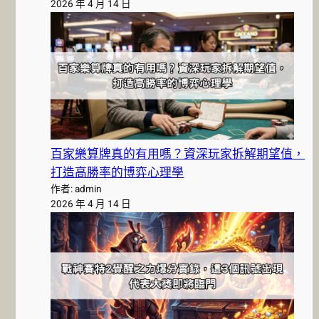
2026 年 4 月 14 日
百家樂算牌真的有用嗎？資深玩家拆解期望值，
打造高勝率的博弈心理學
作者: admin
2026 年 4 月 14 日