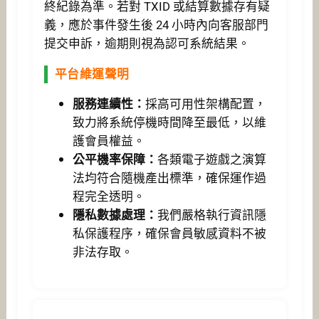
終紀錄為準。若對 TXID 或結算數據存有疑
義，應於事件發生後 24 小時內向客服部門
提交申訴，逾期則視為認可系統結果。
平台維運聲明
服務連續性：
採高可用性架構配置，
致力將系統停機時間降至最低，以維
護會員權益。
公平機率保障：
各類電子遊戲之演算
法均符合隨機產出標準，確保運作過
程完全透明。
隱私數據處理：
我們嚴格執行資訊隱
私保護程序，確保會員敏感資料不被
非法存取。