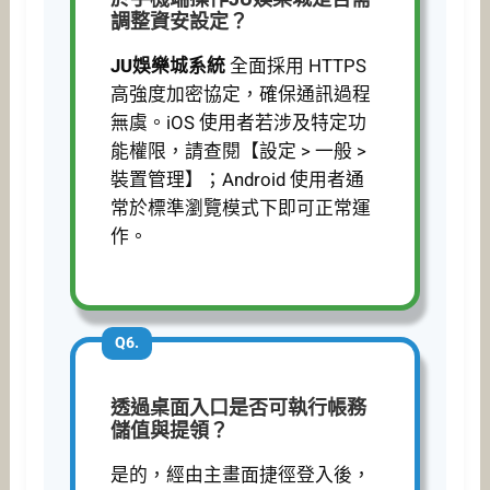
調整資安設定？
JU娛樂城系統
全面採用 HTTPS
高強度加密協定，確保通訊過程
無虞。iOS 使用者若涉及特定功
能權限，請查閱【設定 > 一般 >
裝置管理】；Android 使用者通
常於標準瀏覽模式下即可正常運
作。
Q6.
透過桌面入口是否可執行帳務
儲值與提領？
是的，經由主畫面捷徑登入後，