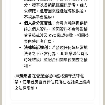
分、賠率及各類數據僅供參考，雖力
求精確，但若因來源延遲導致誤差，
不視為平台違約。
個人身分真實性：
會員有義務提供精
確之個人資料，若因資料不實導致權
益受損或涉及 KYC 驗證失敗，相關後
果由使用者自負。
法律追訴權利：
若發現任何違反當地
法令之不正當行為，JU娛樂城保有即
時凍結帳戶並配合相關單位調查之權
利。
JU娛樂城
在營運過程中嚴格遵守法律框
架，使用者應自行評估其所在地對線上娛樂
之法律限制。