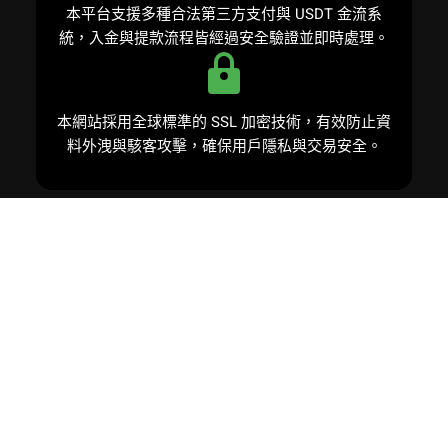
本平台支援多種合法第三方支付與 USDT 金流系
統，入金與提款流程皆經過安全驗證並即時處理。
本網站採用全球標準的 SSL 加密技術，有效防止資
料外洩與駭客攻擊，確保用戶隱私與交易安全。