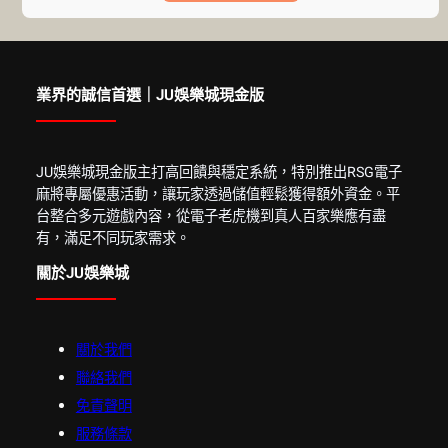
期望值
百家樂
百家樂算牌
老虎機
業界的誠信首選｜JU娛樂城現金版
通博評價
體育博彩
JU娛樂城現金版主打高回饋與穩定系統，特別推出RSG電子
麻將專屬優惠活動，讓玩家透過儲值輕鬆獲得額外資金。平
台整合多元遊戲內容，從電子老虎機到真人百家樂應有盡
有，滿足不同玩家需求。
關於JU娛樂城
關於我們
聯絡我們
免責聲明
服務條款