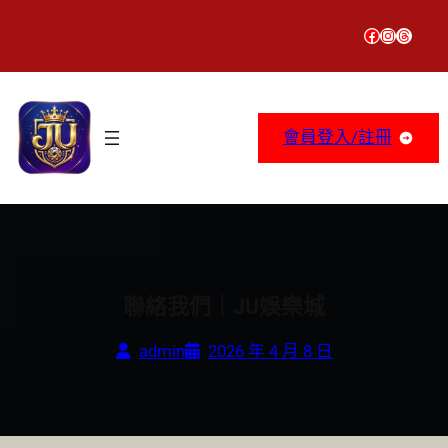
跳
Facebook
Instagra
Thread
至
主
要
內
會員登入/註冊
容
聯絡我們｜JU娛樂城
admin
2026 年 4 月 8 日