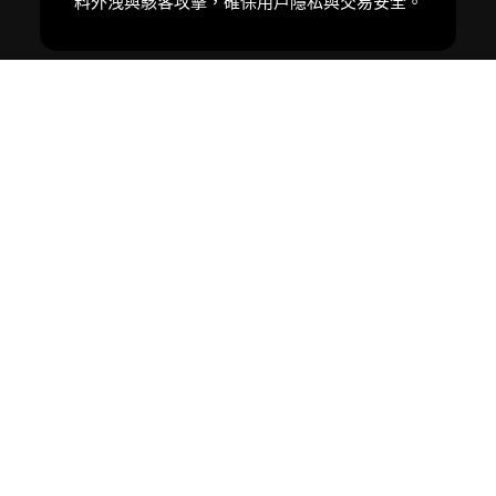
料外洩與駭客攻擊，確保用戶隱私與交易安全。