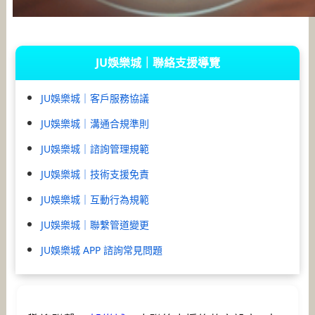
JU娛樂城｜聯絡支援導覽
JU娛樂城｜客戶服務協議
JU娛樂城｜溝通合規準則
JU娛樂城｜諮詢管理規範
JU娛樂城｜技術支援免責
JU娛樂城｜互動行為規範
JU娛樂城｜聯繫管道變更
JU娛樂城 APP 諮詢常見問題