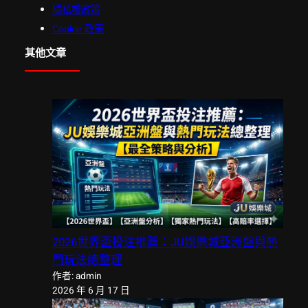
隱私權政策
Cookie 政策
其他文章
2026世界盃投注推薦：JU娛樂城亞洲盤與熱
門玩法總整理
作者: admin
2026 年 6 月 17 日