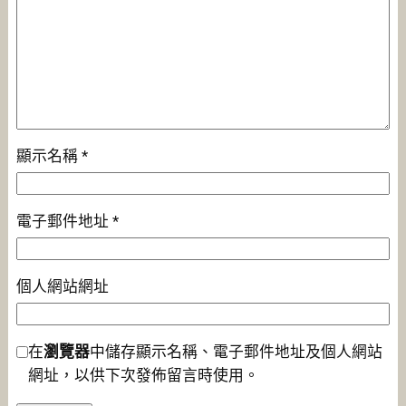
顯示名稱
*
電子郵件地址
*
個人網站網址
在
瀏覽器
中儲存顯示名稱、電子郵件地址及個人網站
網址，以供下次發佈留言時使用。