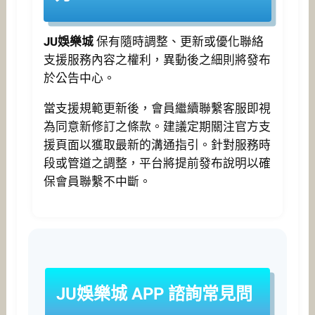
JU娛樂城
保有隨時調整、更新或優化聯絡
支援服務內容之權利，異動後之細則將發布
於公告中心。
當支援規範更新後，會員繼續聯繫客服即視
為同意新修訂之條款。建議定期關注官方支
援頁面以獲取最新的溝通指引。針對服務時
段或管道之調整，平台將提前發布說明以確
保會員聯繫不中斷。
JU娛樂城 APP 諮詢常見問