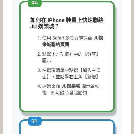
Q2.
如何在 iPhone 裝置上快速聯絡
JU 娛樂城？
使用 Safari 瀏覽器導覽至
JU娛
樂城聯絡頁面
點擊下方功能列中的【分享】
圖示
在選項清單中點選【加入主畫
面】，並點擊右上角【新增】
透過桌面
JU娛樂城
圖示啟動
後，即可隨時發起諮詢
Q3.