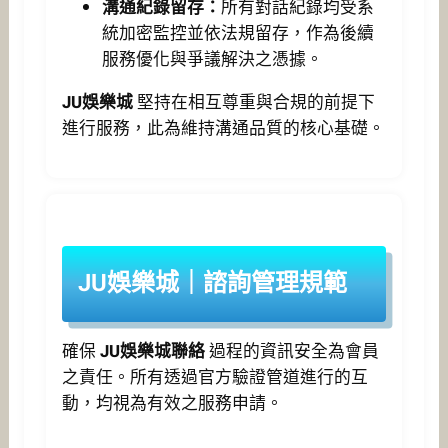
溝通紀錄留存：
所有對話紀錄均受系
統加密監控並依法規留存，作為後續
服務優化與爭議解決之憑據。
JU娛樂城
堅持在相互尊重與合規的前提下
進行服務，此為維持溝通品質的核心基礎。
JU娛樂城｜諮詢管理規範
確保
JU娛樂城聯絡
過程的資訊安全為會員
之責任。所有透過官方驗證管道進行的互
動，均視為有效之服務申請。