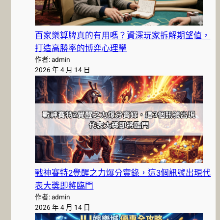
百家樂算牌真的有用嗎？資深玩家拆解期望值，
打造高勝率的博弈心理學
作者: admin
2026 年 4 月 14 日
戰神賽特2覺醒之力爆分實錄，這3個訊號出現代
表大獎即將臨門
作者: admin
2026 年 4 月 14 日