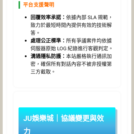
平台支援聲明
回覆效率承諾：
依據內部 SLA 規範，
致力於最短時間內提供有效的技術解
答。
處理公正標準：
所有爭議案件均依據
伺服器原始 LOG 紀錄進行客觀判定。
溝通隱私防護：
本站嚴格執行通訊加
密，確保所有對話內容不被非授權第
三方截取。
JU娛樂城｜協議變更與效
力