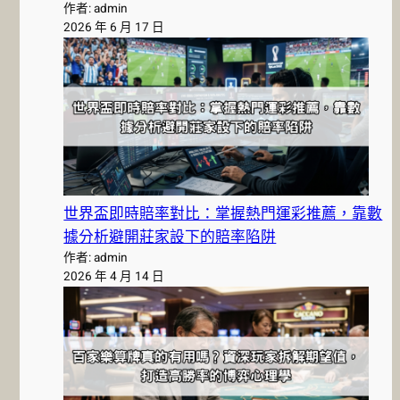
作者: admin
2026 年 6 月 17 日
世界盃即時賠率對比：掌握熱門運彩推薦，靠數
據分析避開莊家設下的賠率陷阱
作者: admin
2026 年 4 月 14 日