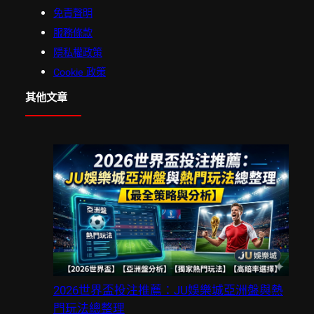
免責聲明
服務條款
隱私權政策
Cookie 政策
其他文章
2026世界盃投注推薦：JU娛樂城亞洲盤與熱
門玩法總整理