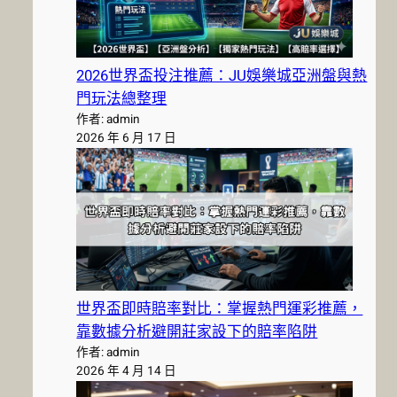
2026世界盃投注推薦：JU娛樂城亞洲盤與熱
門玩法總整理
作者: admin
2026 年 6 月 17 日
世界盃即時賠率對比：掌握熱門運彩推薦，
靠數據分析避開莊家設下的賠率陷阱
作者: admin
2026 年 4 月 14 日