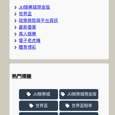
JU娛樂城現金版
世界盃
政策條款與平台資訊
最新優惠
真人娛樂
電子老虎機
體育博彩
熱門標籤
JU娛樂城
JU娛樂城現金版
世界盃
世界盃賠率