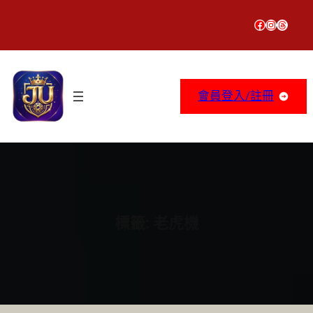
跳
Facebook
Instagra
Thread
至
主
要
內
會員登入/註冊
容
標籤:
老虎機