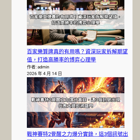
百家樂算牌真的有用嗎？資深玩家拆解期望
值，打造高勝率的博弈心理學
作者: admin
2026 年 4 月 14 日
戰神賽特2覺醒之力爆分實錄，這3個訊號出